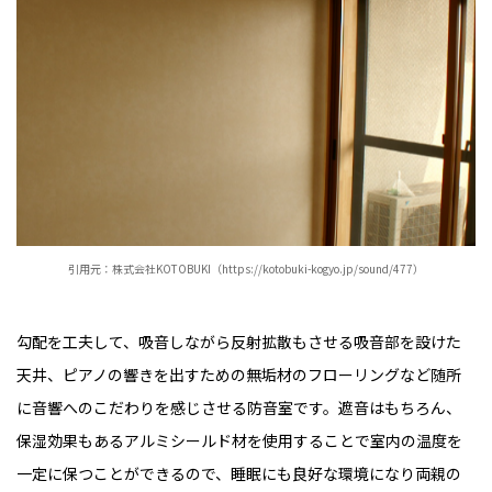
引用元：株式会社KOTOBUKI（https://kotobuki-kogyo.jp/sound/477）
勾配を工夫して、吸音しながら反射拡散もさせる吸音部を設けた
天井、ピアノの響きを出すための無垢材のフローリングなど随所
に音響へのこだわりを感じさせる防音室です。遮音はもちろん、
保湿効果もあるアルミシールド材を使用することで室内の温度を
一定に保つことができるので、睡眠にも良好な環境になり両親の