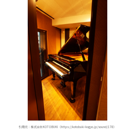
引用元：株式会社KOTOBUKI（https://kotobuki-kogyo.jp/sound/178）