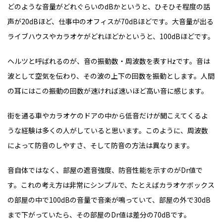
どのような音量がどれぐらいのdBかというと、ひそひそ程度の話
声が20dBほど、仕事中のオフィスが70dBほどです。大音量が出る
ライブハウスやカラオケがどれほどかというと、100dBほどです。
ヘルツと呼ばれるのが、音の振動数・周波数を表すHzです。音は
波として空気を伝わり、その波の上下の回数を振動とします。人間
の耳にはこの振動の回数が速ければ速いほど高い音に感じます。
街を通る車やカラオケのドアの中から低音だけが聞こえてくるよ
うな経験は多くの人がしていると思います。このように、周波数
によって防音のしやすさ、そして防音の方法は異なります。
音自体ではなく、部屋の遮音強度、防音性能を示すのがDr値で
す。これの考え方は非常にシンプルで、たとえばカラオケボックス
の部屋の中で100dBの音量で音楽が鳴っていて、部屋の外で30dB
まで下がっていたら、その部屋のDr値は差分の70dBです。