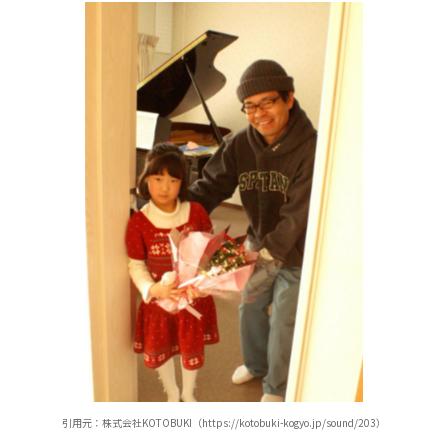
引用元：株式会社KOTOBUKI（https://kotobuki-kogyo.jp/sound/203）