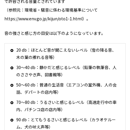
で許容される音量とされています
（参照元：環境省・騒音に係わる環境基準について
https://www.env.go.jp/kijun/oto1-1.html）。
音の強さと感じ方の目安は以下のようになっています。
20 db：ほとんど音が聞こえないレベル（雪の降る音、
木の葉の擦れる音等）
30～40 db：静かだと感じるレベル（鉛筆の執筆音、人
のささやき声、図書館等）
50～60 db：普通の生活音（エアコンの室外機、人の会
話、デパートの店内等）
70～80 db：うるさいと感じるレベル（高速走行中の車
内、パチンコ店の店内等）
90 db：とてもうるさいと感じるレベル（カラオケルー
ム、犬の吠え声等）